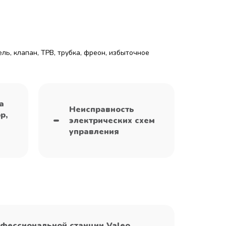
ль, клапан, ТРВ, трубка, фреон, избыточное
а
Неисправность
р,
электрических схем
управления
фессиональной станции Valeo