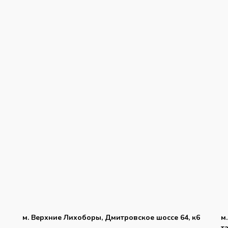
м. Верхние Лихоборы, Дмитровское шоссе 64, к6
м
т