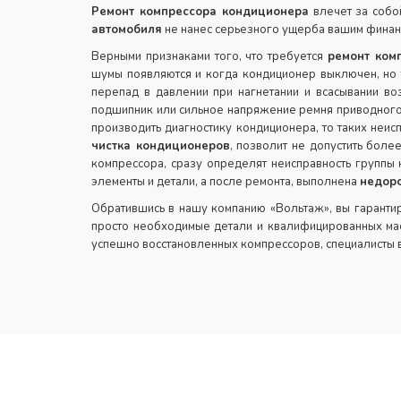
Ремонт компрессора кондиционера
влечет за собо
автомобиля
не нанес серьезного ущерба вашим финанс
Верными признаками того, что требуется
ремонт ком
шумы появляются и когда кондиционер выключен, но 
перепад в давлении при нагнетании и всасывании во
подшипник или сильное напряжение ремня приводного, 
производить диагностику кондиционера, то таких неис
чистка кондиционеров
, позволит не допустить бол
компрессора, сразу определят неисправность группы
элементы и детали, а после ремонта, выполнена
недоро
Обратившись в нашу компанию «Вольтаж», вы гарантир
просто необходимые детали и квалифицированных маст
успешно восстановленных компрессоров, специалисты в