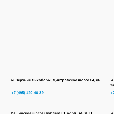
м. Верхние Лихоборы, Дмитровское шоссе 64, к6
м
т
+7 (495) 120-40-39
+
Каширское шоссе (дублер) 61, корп. 3А (АТЦ
м