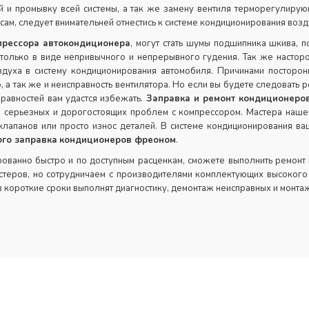
й и промывку всей системы, а так же замену вентиля терморегулиру
ам, следует внимательней отнестись к системе кондиционирования возду
прессора автокондиционера
, могут стать шумы подшипника шкива, 
только в виде непривычного и непрерывного гудения. Так же насто
здуха в систему кондиционирования автомобиля. Причинами посторонн
а так же и неисправность вентилятора. Но если вы будете следовать р
правностей вам удастся избежать.
Заправка и ремонт кондиционер
ее серьезных и дорогостоящих проблем с компрессором. Мастера наше
 клапанов или просто износ деталей. В системе кондиционирования в
го заправка
кондиционеров фреоном
.
ованно быстро и по доступным расценкам, сможете выполнить ремонт
еров, но сотрудничаем с производителями комплектующих высокого к
 короткие сроки выполнят диагностику, демонтаж неисправных и монта