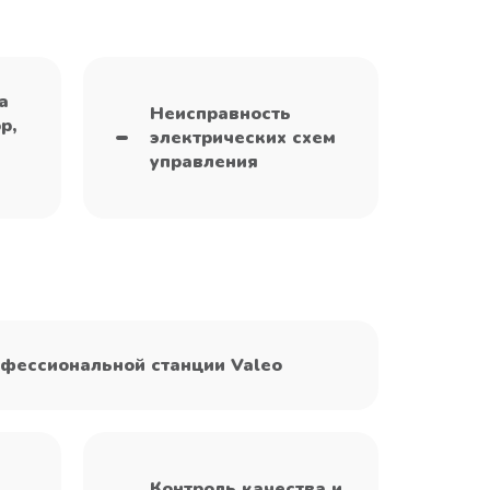
а
Неисправность
р,
электрических схем
управления
фессиональной станции Valeo
Контроль качества и